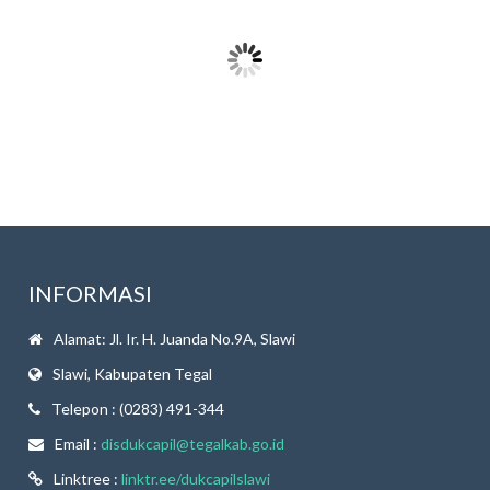
INFORMASI
Alamat: Jl. Ir. H. Juanda No.9A, Slawi
Slawi, Kabupaten Tegal
Telepon : (0283) 491-344
Email :
disdukcapil@tegalkab.go.id
Linktree :
linktr.ee/dukcapilslawi