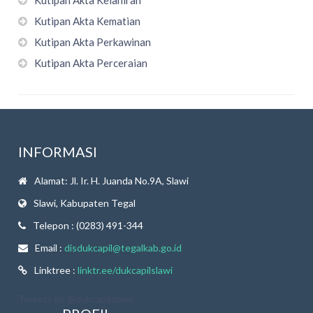
Kutipan Akta Kelahiran
Kutipan Akta Kematian
Kutipan Akta Perkawinan
Kutipan Akta Perceraian
INFORMASI
Alamat: Jl. Ir. H. Juanda No.9A, Slawi
Slawi, Kabupaten Tegal
Telepon : (0283) 491-344
Email :
disdukcapil@tegalkab.go.id
Linktree :
linktr.ee/dukcapilslawi
Tweets by @dukcapilslawi