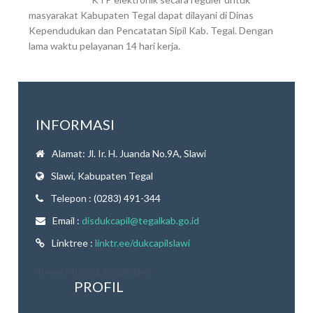
masyarakat Kabupaten Tegal dapat dilayani di Dinas
Kependudukan dan Pencatatan Sipil Kab. Tegal. Dengan
lama waktu pelayanan 14 hari kerja.
INFORMASI
Alamat: Jl. Ir. H. Juanda No.9A, Slawi
Slawi, Kabupaten Tegal
Telepon : (0283) 491-344
Email :
disdukcapil@tegalkab.go.id
Linktree :
linktr.ee/dukcapilslawi
Tweets by @dukcapilslawi
PROFIL