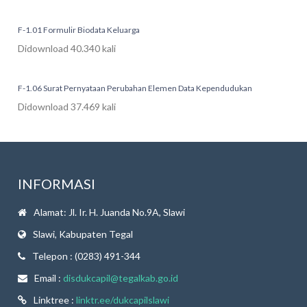
F-1.01 Formulir Biodata Keluarga
Didownload 40.340 kali
F-1.06 Surat Pernyataan Perubahan Elemen Data Kependudukan
Didownload 37.469 kali
INFORMASI
Alamat: Jl. Ir. H. Juanda No.9A, Slawi
Slawi, Kabupaten Tegal
Telepon : (0283) 491-344
Email :
disdukcapil@tegalkab.go.id
Linktree :
linktr.ee/dukcapilslawi